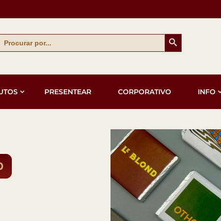
Search Button
Search
for:
UTOS
PRESENTEAR
CORPORATIVO
INFO